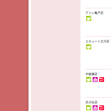
アトレ亀戸店
エキュート立川店
中板橋店
氷川台店