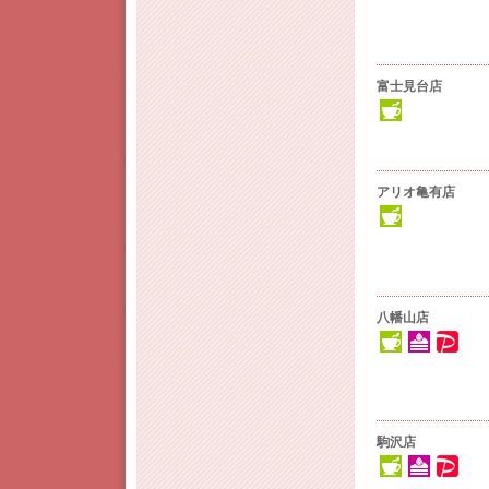
富士見台店
アリオ亀有店
八幡山店
駒沢店